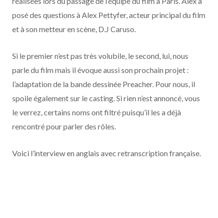
réalisées lors du passage de l’équipe du film à Paris. Alex a
o
t
r
e
d
l
posé des questions à Alex Pettyfer, acteur principal du film
k
e
a
o
et à son metteur en scène, D.J Caruso.
r
m
u
Si le premier n’est pas très volubile, le second, lui, nous
parle du film mais il évoque aussi son prochain projet :
)
d
l’adaptation de la bande dessinée Preacher. Pour nous, il
spoile également sur le casting. Si rien n’est annoncé, vous
le verrez, certains noms ont filtré puisqu’il les a déjà
rencontré pour parler des rôles.
Voici l’interview en anglais avec retranscription française.