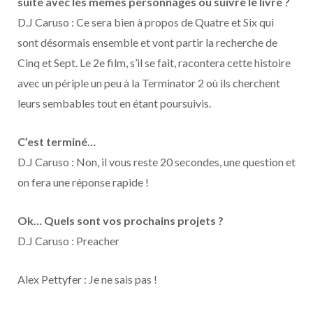
suite avec les mêmes personnages ou suivre le livre ?
D.J Caruso : Ce sera bien à propos de Quatre et Six qui
sont désormais ensemble et vont partir la recherche de
Cinq et Sept. Le 2e film, s’il se fait, racontera cette histoire
avec un périple un peu à la Terminator 2 où ils cherchent
leurs sembables tout en étant poursuivis.
C’est terminé…
D.J Caruso : Non, il vous reste 20 secondes, une question et
on fera une réponse rapide !
Ok… Quels sont vos prochains projets ?
D.J Caruso : Preacher
Alex Pettyfer : Je ne sais pas !