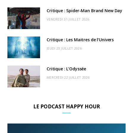
k
e
a
o
Critique : Spider-Man Brand New Day
r
m
u
VENDREDI 31 JUILLET 2026
)
d
Critique : Les Maitres de l’Univers
JEUDI 23 JUILLET 2026
Critique : L’Odyssée
MERCREDI 22 JUILLET 2026
LE PODCAST HAPPY HOUR