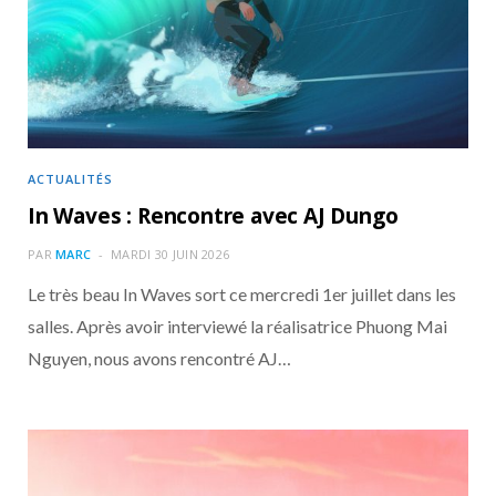
o
t
r
e
d
l
k
e
a
o
r
m
u
)
d
ACTUALITÉS
In Waves : Rencontre avec AJ Dungo
PAR
MARC
MARDI 30 JUIN 2026
Le très beau In Waves sort ce mercredi 1er juillet dans les
salles. Après avoir interviewé la réalisatrice Phuong Mai
Nguyen, nous avons rencontré AJ…