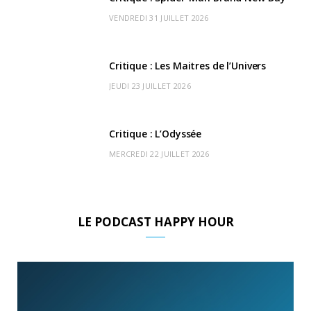
r
m
u
VENDREDI 31 JUILLET 2026
)
d
Critique : Les Maitres de l’Univers
JEUDI 23 JUILLET 2026
Critique : L’Odyssée
MERCREDI 22 JUILLET 2026
LE PODCAST HAPPY HOUR