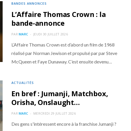
BANDES ANNONCES
L’Affaire Thomas Crown : la
bande-annonce
PAR
MARC
JEUDI 30 JUILLET 2026
L’Affaire Thomas Crown est d’abord un film de 1968
réalisé par Norman Jewison et propulsé par par Steve
McQueen et Faye Dunaway. C’est ensuite devenu…
ACTUALITÉS
En bref : Jumanji, Matchbox,
Orisha, Onslaught…
PAR
MARC
MERCREDI 29 JUILLET 2026
Des gens s'intéressent encore à la franchise Jumanji ?