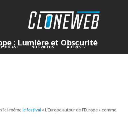
ope : Lumière et Obscurité
E PODCAST
NOS VIDÉOS
AUTRES
ons ici-même
le festival
« L’Europe autour de l’Europe » comme