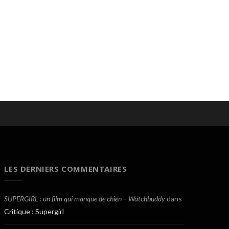
LES DERNIERS COMMENTAIRES
SUPERGIRL : un film qui manque de chien – Watchbuddy
dans
Critique : Supergirl