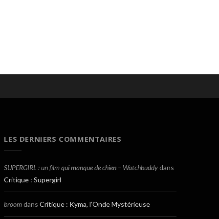
LES DERNIERS COMMENTAIRES
SUPERGIRL : un film qui manque de chien – Watchbuddy
dans
Critique : Supergirl
broom
dans
Critique : Kyma, l’Onde Mystérieuse