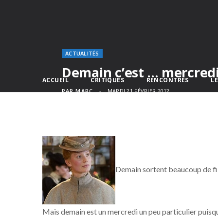
ACTUALITÉS
Demain c’est … mercredi
ACCUEIL
CRITIQUES
RENCONTRES
L
PAR
MARC
MARDI 21 FÉVRIER 2012
Demain sortent beaucoup de fil
Mais demain est un mercredi un peu particulier puisqu