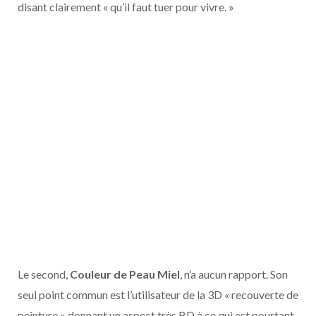
disant clairement « qu’il faut tuer pour vivre. »
Le second,
Couleur de Peau Miel
, n’a aucun rapport. Son
seul point commun est l’utilisateur de la 3D « recouverte de
peinture » donnant un aspect très BD à ce qui est pourtant