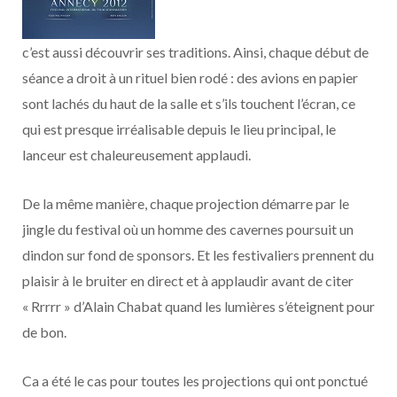
o
t
r
e
d
l
k
e
a
o
c’est aussi découvrir ses traditions. Ainsi, chaque début de
séance a droit à un rituel bien rodé : des avions en papier
r
m
u
sont lachés du haut de la salle et s’ils touchent l’écran, ce
qui est presque irréalisable depuis le lieu principal, le
)
d
lanceur est chaleureusement applaudi.
De la même manière, chaque projection démarre par le
jingle du festival où un homme des cavernes poursuit un
dindon sur fond de sponsors. Et les festivaliers prennent du
plaisir à le bruiter en direct et à applaudir avant de citer
« Rrrrr » d’Alain Chabat quand les lumières s’éteignent pour
de bon.
Ca a été le cas pour toutes les projections qui ont ponctué