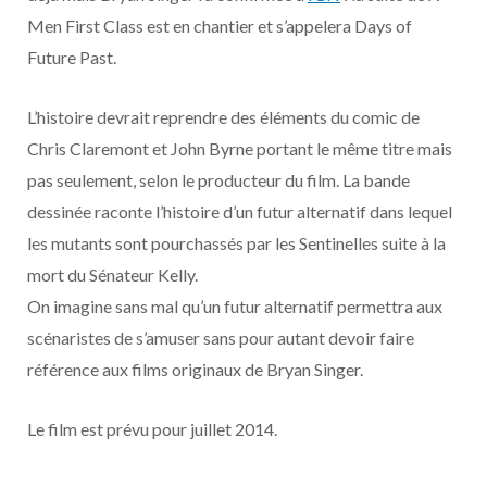
o
t
r
e
d
l
Men First Class est en chantier et s’appelera Days of
Future Past.
k
e
a
o
r
m
u
L’histoire devrait reprendre des éléments du comic de
Chris Claremont et John Byrne portant le même titre mais
)
d
pas seulement, selon le producteur du film. La bande
dessinée raconte l’histoire d’un futur alternatif dans lequel
les mutants sont pourchassés par les Sentinelles suite à la
mort du Sénateur Kelly.
On imagine sans mal qu’un futur alternatif permettra aux
scénaristes de s’amuser sans pour autant devoir faire
référence aux films originaux de Bryan Singer.
Le film est prévu pour juillet 2014.