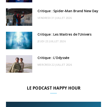
o
t
r
e
d
l
k
e
a
o
Critique : Spider-Man Brand New Day
r
m
u
VENDREDI 31 JUILLET 2026
)
d
Critique : Les Maitres de l’Univers
JEUDI 23 JUILLET 2026
Critique : L’Odyssée
MERCREDI 22 JUILLET 2026
LE PODCAST HAPPY HOUR