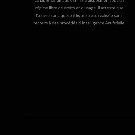
Le label handmade est mis à disposition sous un
régime libre de droits et d’usage. Il atteste que
l’œuvre sur laquelle il figure a été réalisée sans
recours à des procédés d’Intelligence Artificielle.