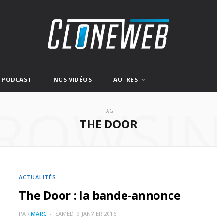
E PODCAST
NOS VIDÉOS
AUTRES
ROWSI
TAG
THE DOOR
ACTUALITÉS
The Door : la bande-annonce
PAR
MARC
SAMEDI 9 JANVIER 2016