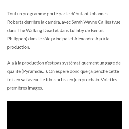
o
t
r
e
d
l
Tout un programme porté par le débutant Johannes
k
e
a
o
Roberts derrière la caméra, avec Sarah Wayne Callies (vue
r
m
u
dans The Walking Dead et dans Lullaby de Benoit
Philippon) dans le rôle principal et Alexandre Aja à la
)
d
production.
Aja à la production n’est pas systématiquement un gage de
qualité (Pyramide…). On espère donc que ça penche cette
fois en sa faveur. Le film sortira en juin prochain. Voici les
premières images.