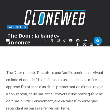
ACTUALITÉS
The Door : la bande-
F
X
I
T
Y
D
S
annonce
PAR
MARC
SAMEDI 9 JANVIER 2016
a
(
n
i
o
i
o
c
T
s
k
u
s
u
The Door raconte l’histoire d’une famille américaine vivant
e
w
t
T
T
c
n
en Inde et dont le fils décède dans un accident. La mère
apprend l’existence d’un rituel permettant de dire au revoir
b
i
a
o
u
o
d
à son garçon, en lui parlant au travers d’une porte qu’elle ne
o
t
g
k
b
r
C
doit pas ouvrir. Evidemment, elle va faire n’importe quoi,
répandant au passage l’enfer sur Terre.