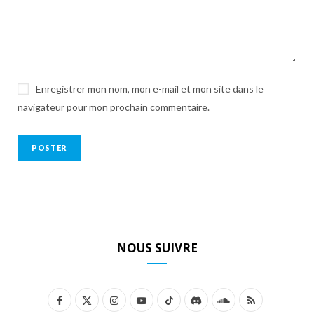
Enregistrer mon nom, mon e-mail et mon site dans le
navigateur pour mon prochain commentaire.
NOUS SUIVRE
F
X
I
Y
T
D
S
R