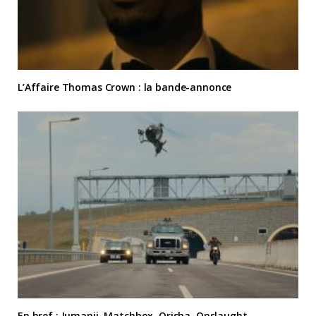
L’Affaire Thomas Crown : la bande-annonce
En bref : Jumanji, Matchbox, Orisha, Onslaught…