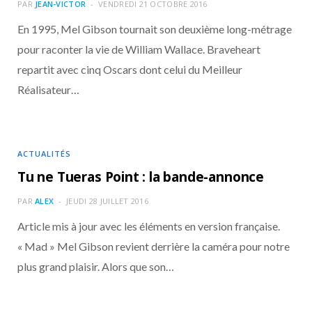
o
t
r
e
d
l
PAR
JEAN-VICTOR
VENDREDI 21 OCTOBRE 2016
En 1995, Mel Gibson tournait son deuxième long-métrage
k
e
a
o
pour raconter la vie de William Wallace. Braveheart
repartit avec cinq Oscars dont celui du Meilleur
r
m
u
Réalisateur…
)
d
ACTUALITÉS
Tu ne Tueras Point : la bande-annonce
PAR
ALEX
JEUDI 28 JUILLET 2016
Article mis à jour avec les éléments en version française.
« Mad » Mel Gibson revient derrière la caméra pour notre
plus grand plaisir. Alors que son…