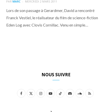
o
t
r
e
d
l
PAR
MARC
MERCREDI 2 MARS 2011
Lors de son passage à Gerardmer, David a rencontré
k
e
a
o
Franck Vestiel, le réalisateur du film de science-fiction
Eden Log avec Clovis Cornillac. Venu en simple…
r
m
u
)
d
NOUS SUIVRE
F
X
I
Y
T
D
S
R
a
(
n
o
i
i
o
S
c
T
s
u
k
s
u
S