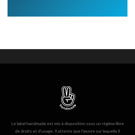
Le label handmade est mis à disposition sous un régime libre
de droits et d’usage. Il atteste que l’œuvre sur laquelle il