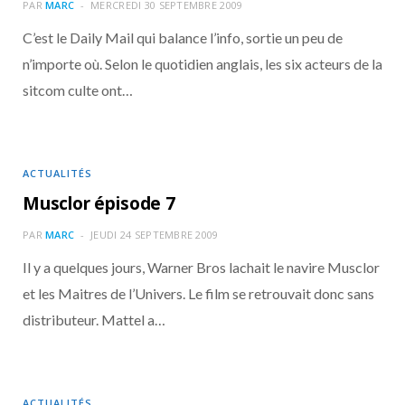
o
t
r
e
d
l
PAR
MARC
MERCREDI 30 SEPTEMBRE 2009
C’est le Daily Mail qui balance l’info, sortie un peu de
k
e
a
o
n’importe où. Selon le quotidien anglais, les six acteurs de la
sitcom culte ont…
r
m
u
)
d
ACTUALITÉS
Musclor épisode 7
PAR
MARC
JEUDI 24 SEPTEMBRE 2009
Il y a quelques jours, Warner Bros lachait le navire Musclor
et les Maitres de l’Univers. Le film se retrouvait donc sans
distributeur. Mattel a…
ACTUALITÉS