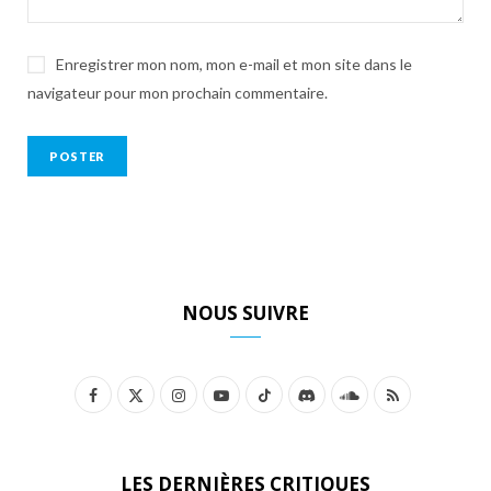
Enregistrer mon nom, mon e-mail et mon site dans le
navigateur pour mon prochain commentaire.
NOUS SUIVRE
F
X
I
Y
T
D
S
R
a
(
n
o
i
i
o
S
c
T
s
u
k
s
u
S
LES DERNIÈRES CRITIQUES