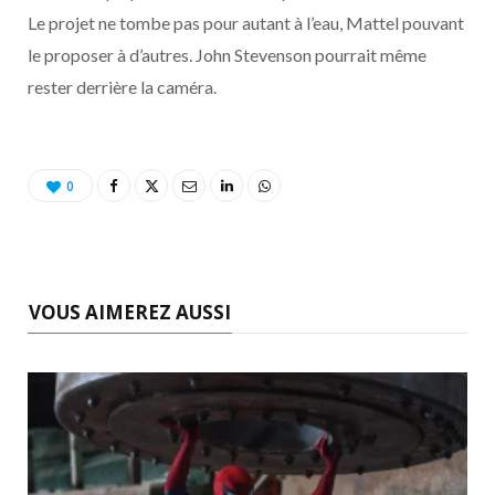
o
t
r
e
d
l
Le projet ne tombe pas pour autant à l’eau, Mattel pouvant
le proposer à d’autres. John Stevenson pourrait même
k
e
a
o
rester derrière la caméra.
r
m
u
)
d
0
VOUS AIMEREZ AUSSI