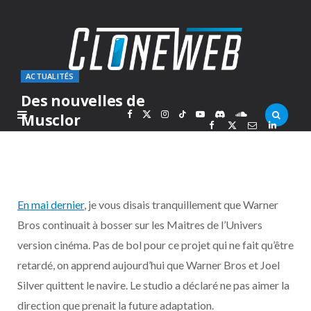
ACTUALITÉS
Des nouvelles de
F
X
I
T
Y
D
S
Musclor
PAR
MARC
JEUDI 10 SEPTEMBRE 2009
a
(
n
i
o
i
o
c
T
s
k
u
s
u
En mai dernier
, je vous disais tranquillement que Warner
e
w
t
T
T
c
n
Bros continuait à bosser sur les Maitres de l’Univers
version cinéma. Pas de bol pour ce projet qui ne fait qu’être
b
i
a
o
u
o
d
retardé, on apprend aujourd’hui que Warner Bros et Joel
o
t
g
k
b
r
C
Silver quittent le navire. Le studio a déclaré ne pas aimer la
direction que prenait la future adaptation.