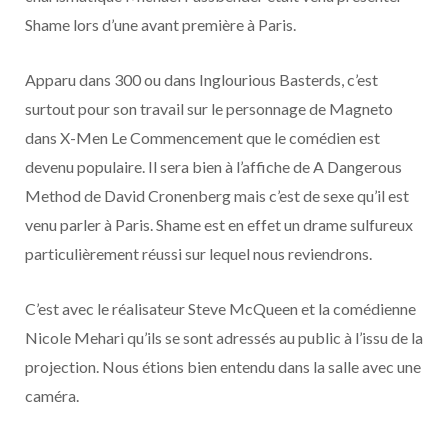
o
t
r
e
d
l
Shame lors d’une avant première à Paris.
k
e
a
o
Apparu dans 300 ou dans Inglourious Basterds, c’est
r
m
u
surtout pour son travail sur le personnage de Magneto
dans X-Men Le Commencement que le comédien est
)
d
devenu populaire. Il sera bien à l’affiche de A Dangerous
Method de David Cronenberg mais c’est de sexe qu’il est
venu parler à Paris. Shame est en effet un drame sulfureux
particulièrement réussi sur lequel nous reviendrons.
C’est avec le réalisateur Steve McQueen et la comédienne
Nicole Mehari qu’ils se sont adressés au public à l’issu de la
projection. Nous étions bien entendu dans la salle avec une
caméra.