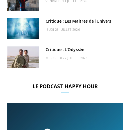
VENDREDI 31 JUILLET 2026
)
d
Critique : Les Maitres de l’Univers
JEUDI 23 JUILLET 2026
Critique : L’Odyssée
MERCREDI 22 JUILLET 2026
LE PODCAST HAPPY HOUR