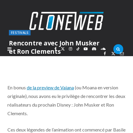
FESTIVALS
Rencontre avec John Musker
F
X
I
T
Y
D
S
et Ron Clements
PAR
MARC
MERCREDI 22 JUIN 2016
a
(
n
i
o
i
o
c
T
s
k
u
s
u
En bonus
de la preview de Vaiana
(ou Moana en version
e
w
t
T
T
c
n
originale), nous avons eu le privilège de rencontrer les deux
réalisateurs du prochain Disney : John Musker et Ron
b
i
a
o
u
o
d
Clements.
o
t
g
k
b
r
C
Ces deux légendes de l’animation ont commencé par Basile