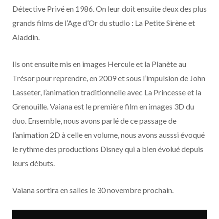
o
t
r
e
d
l
Détective Privé en 1986. On leur doit ensuite deux des plus
grands films de l’Age d’Or du studio : La Petite Sirène et
k
e
a
o
Aladdin.
r
m
u
Ils ont ensuite mis en images Hercule et la Planète au
)
d
Trésor pour reprendre, en 2009 et sous l’impulsion de John
Lasseter, l’animation traditionnelle avec La Princesse et la
Grenouille. Vaiana est le première film en images 3D du
duo. Ensemble, nous avons parlé de ce passage de
l’animation 2D à celle en volume, nous avons ausssi évoqué
le rythme des productions Disney qui a bien évolué depuis
leurs débuts.
Vaiana sortira en salles le 30 novembre prochain.