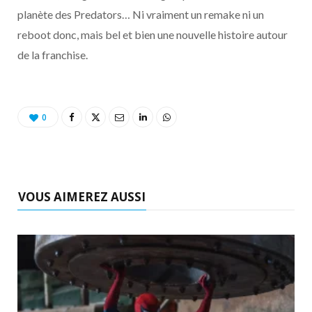
o
t
r
e
d
l
planète des Predators… Ni vraiment un remake ni un
reboot donc, mais bel et bien une nouvelle histoire autour
k
e
a
o
de la franchise.
r
m
u
)
d
0
VOUS AIMEREZ AUSSI