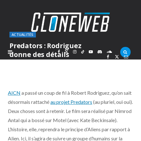
ACTUALITÉS
Predators : Rodriguez
F
X
I
T
Y
D
S
donne des détails
PAR
MARC
JEUDI 2 JUILLET 2009
a
(
n
i
o
i
o
c
T
s
k
u
s
u
AICN
a passé un coup de fil à Robert Rodriguez, qu’on sait
e
w
t
T
T
c
n
désormais rattaché
au projet Predators
(au pluriel, oui oui).
Deux choses sont à retenir. Le film sera réalisé par Nimrod
b
i
a
o
u
o
d
Antal qui a bossé sur Motel (avec Kate Beckinsale).
o
t
g
k
b
r
C
L’histoire, elle, reprendra le principe d’Aliens par rapport à
Alien. Ici, il s’agira de suivre un groupe d’humains sur la