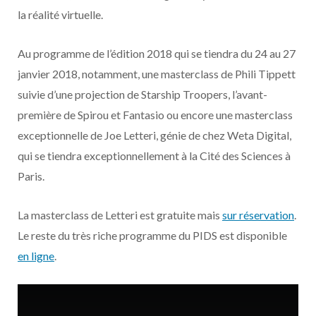
o
t
r
e
d
l
la réalité virtuelle.
k
e
a
o
Au programme de l’édition 2018 qui se tiendra du 24 au 27
r
m
u
janvier 2018, notamment, une masterclass de Phili Tippett
suivie d’une projection de Starship Troopers, l’avant-
)
d
première de Spirou et Fantasio ou encore une masterclass
exceptionnelle de Joe Letteri, génie de chez Weta Digital,
qui se tiendra exceptionnellement à la Cité des Sciences à
Paris.
La masterclass de Letteri est gratuite mais
sur réservation
.
Le reste du très riche programme du PIDS est disponible
en ligne
.