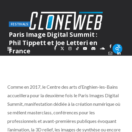
FESTIVALS
Paris Image Digital Summit :
Phil Tippett et Joe Letteri en
F
X
I
T
Y
D
S
France
PAR
MARC
LUNDI 8 JANVIER 2018
a
(
n
i
o
i
o
c
T
s
k
u
s
u
Comme en 2017, le Centre des arts d’Enghien-les-Bains
e
w
t
T
T
c
n
accueillera pour la deuxième fois le Paris Images Digital
Summit, manifestation dédiée à la création numérique où
b
i
a
o
u
o
d
se mêlent masterclass, conférences pour les
o
t
g
k
b
r
C
professionnels et avant-premières publiques évoquant
l’animation, la 3D relief, les images de synthèse ou encore