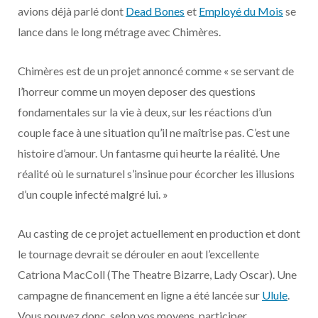
o
t
r
e
d
l
avions déjà parlé dont
Dead Bones
et
Employé du Mois
se
lance dans le long métrage avec Chimères.
k
e
a
o
Chimères est de un projet annoncé comme « se servant de
r
m
u
l’horreur comme un moyen deposer des questions
)
d
fondamentales sur la vie à deux, sur les réactions d’un
couple face à une situation qu’il ne maîtrise pas. C’est une
histoire d’amour. Un fantasme qui heurte la réalité. Une
réalité où le surnaturel s’insinue pour écorcher les illusions
d’un couple infecté malgré lui. »
Au casting de ce projet actuellement en production et dont
le tournage devrait se dérouler en aout l’excellente
Catriona MacColl (The Theatre Bizarre, Lady Oscar). Une
campagne de financement en ligne a été lancée sur
Ulule
.
Vous pouvez donc, selon vos moyens, participer