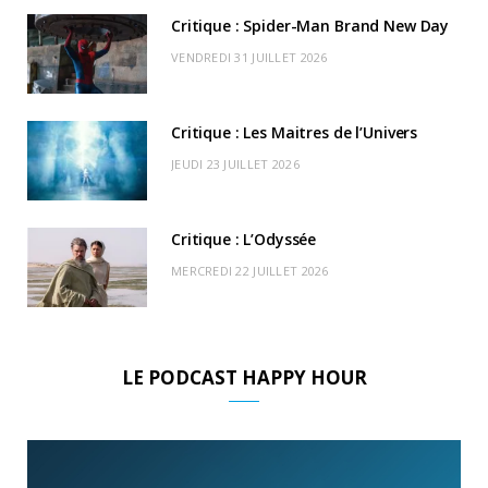
k
e
a
o
Critique : Spider-Man Brand New Day
r
m
u
VENDREDI 31 JUILLET 2026
)
d
Critique : Les Maitres de l’Univers
JEUDI 23 JUILLET 2026
Critique : L’Odyssée
MERCREDI 22 JUILLET 2026
LE PODCAST HAPPY HOUR