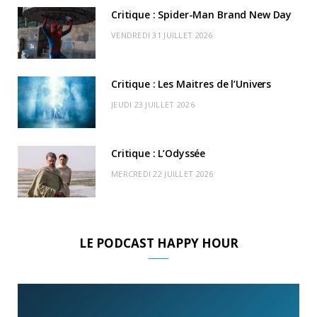
k
e
a
o
Critique : Spider-Man Brand New Day
r
m
u
VENDREDI 31 JUILLET 2026
)
d
Critique : Les Maitres de l’Univers
JEUDI 23 JUILLET 2026
Critique : L’Odyssée
MERCREDI 22 JUILLET 2026
LE PODCAST HAPPY HOUR