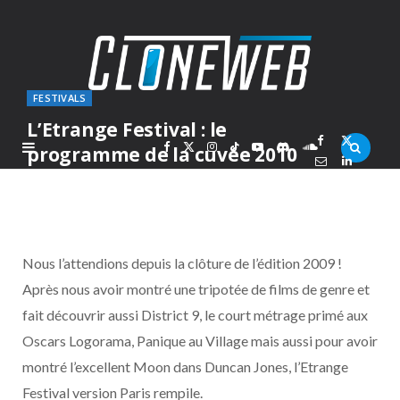
FESTIVALS
L’Etrange Festival : le
F
X
I
T
Y
D
S
programme de la cuvée 2010
PAR
MARC
MERCREDI 1 SEPTEMBRE 2010
a
(
n
i
o
i
o
c
T
s
k
u
s
u
Nous l’attendions depuis la clôture de l’édition 2009 !
e
w
t
T
T
c
n
Après nous avoir montré une tripotée de films de genre et
fait découvrir aussi District 9, le court métrage primé aux
b
i
a
o
u
o
d
Oscars Logorama, Panique au Village mais aussi pour avoir
o
t
g
k
b
r
C
montré l’excellent Moon dans Duncan Jones, l’Etrange
Festival version Paris rempile.