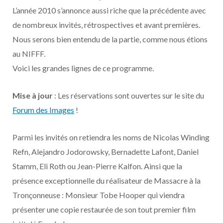
o
t
r
e
d
l
L’année 2010 s’annonce aussi riche que la précédente avec
de nombreux invités, rétrospectives et avant premières.
k
e
a
o
Nous serons bien entendu de la partie, comme nous étions
r
m
u
au NIFFF.
Voici les grandes lignes de ce programme.
)
d
Mise à jour
: Les réservations sont ouvertes sur le site du
Forum des Images
!
Parmi les invités on retiendra les noms de Nicolas Winding
Refn, Alejandro Jodorowsky, Bernadette Lafont, Daniel
Stamm, Eli Roth ou Jean-Pierre Kalfon. Ainsi que la
présence exceptionnelle du réalisateur de Massacre à la
Tronçonneuse : Monsieur Tobe Hooper qui viendra
présenter une copie restaurée de son tout premier film