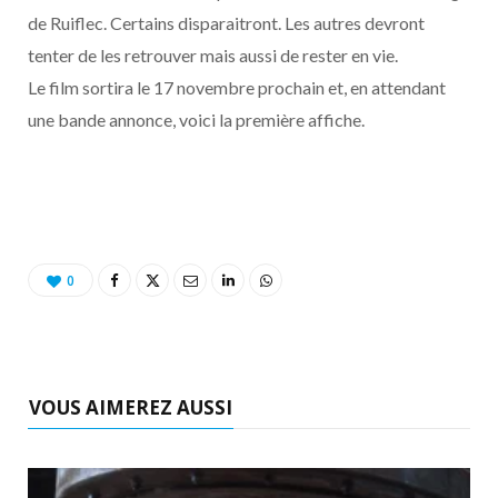
o
t
r
e
d
l
de Ruiflec. Certains disparaitront. Les autres devront
tenter de les retrouver mais aussi de rester en vie.
k
e
a
o
Le film sortira le 17 novembre prochain et, en attendant
r
m
u
une bande annonce, voici la première affiche.
)
d
0
VOUS AIMEREZ AUSSI