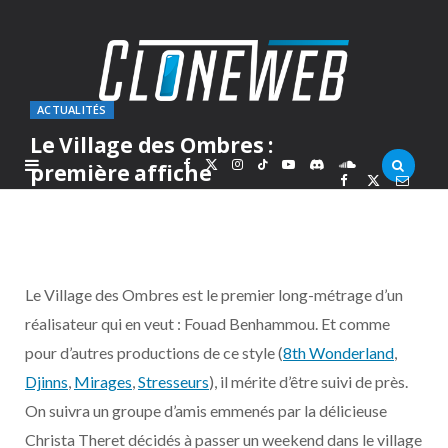
ACTUALITÉS
Le Village des Ombres :
F
X
I
T
Y
D
S
première affiche
PAR
MARC
MARDI 31 AOÛT 2010
a
(
n
i
o
i
o
c
T
s
k
u
s
u
Le Village des Ombres est le premier long-métrage d’un
e
w
t
T
T
c
n
réalisateur qui en veut : Fouad Benhammou. Et comme
pour d’autres productions de ce style (
8th Wonderland
,
b
i
a
o
u
o
d
Djinns
,
Mirages
,
Stresseurs
), il mérite d’être suivi de près.
o
t
g
k
b
r
C
On suivra un groupe d’amis emmenés par la délicieuse
Christa Theret décidés à passer un weekend dans le village