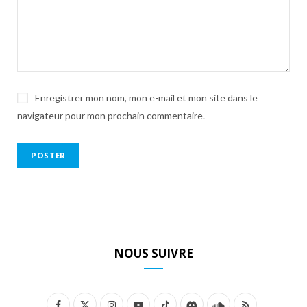
Enregistrer mon nom, mon e-mail et mon site dans le
navigateur pour mon prochain commentaire.
NOUS SUIVRE
F
X
I
Y
T
D
S
R