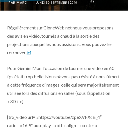
o
t
r
e
d
l
PAR
MARC
LUNDI 30 SEPTEMBRE 2019
k
e
a
o
Régulièrement sur CloneWeb.net nous vous proposons
r
m
u
des avis en vidéo, tournés à chaud à la sortie des
)
d
projections auxquelles nous assistons. Vous pouvez les
retrouver
ici
.
Pour Gemini Man, l’occasion de tourner une vidéo en 60
fps était trop belle. Nous n’avons pas résisté à nous filmert
à cette fréquence d’images, celle qui sera majoritairement
utilisée lors des diffusions en salles (sous l’appellation
« 3D+ »)
[trx_video url= »https://youtu.be/zpeXVFXcB_4″
ratio= »16:9″ autoplay= »off » align= »center »