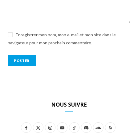
Enregistrer mon nom, mon e-mail et mon site dans le
navigateur pour mon prochain commentaire.
NOUS SUIVRE
F
X
I
Y
T
D
S
R
a
(
n
o
i
i
o
S