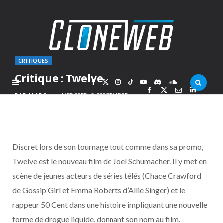
CRITIQUES
Critique : Twelve
F
X
I
T
Y
D
S
PAR
MARC
MERCREDI 8 SEPTEMBRE
2010
a
(
n
i
o
i
o
c
T
s
k
u
s
u
Discret lors de son tournage tout comme dans sa promo,
e
w
t
T
T
c
n
Twelve est le nouveau film de Joel Schumacher. Il y met en
scène de jeunes acteurs de séries télés (Chace Crawford
b
i
a
o
u
o
d
de Gossip Girl et Emma Roberts d’Allie Singer) et le
o
t
g
k
b
r
C
rappeur 50 Cent dans une histoire impliquant une nouvelle
forme de drogue liquide, donnant son nom au film.