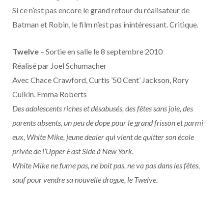
o
t
r
e
d
l
Si ce n’est pas encore le grand retour du réalisateur de
Batman et Robin, le film n’est pas inintéressant. Critique.
k
e
a
o
r
m
u
Twelve
– Sortie en salle le 8 septembre 2010
Réalisé par Joel Schumacher
)
d
Avec Chace Crawford, Curtis ’50 Cent’ Jackson, Rory
Culkin, Emma Roberts
Des adolescents riches et désabusés, des fêtes sans joie, des
parents absents, un peu de dope pour le grand frisson et parmi
eux, White Mike, jeune dealer qui vient de quitter son école
privée de l’Upper East Side à New York.
White Mike ne fume pas, ne boit pas, ne va pas dans les fêtes,
sauf pour vendre sa nouvelle drogue, le Twelve.