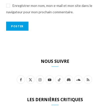
Enregistrer mon nom, mon e-mail et mon site dans le
navigateur pour mon prochain commentaire.
NOUS SUIVRE
F
X
I
Y
T
D
S
R
a
(
n
o
i
i
o
S
c
T
s
u
k
s
u
S
LES DERNIÈRES CRITIQUES
e
w
t
T
T
c
n