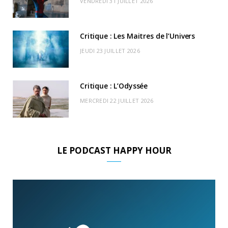
VENDREDI 31 JUILLET 2026
)
d
Critique : Les Maitres de l’Univers
JEUDI 23 JUILLET 2026
Critique : L’Odyssée
MERCREDI 22 JUILLET 2026
LE PODCAST HAPPY HOUR