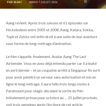
o
t
r
e
d
l
PAR
MARC
MARDI 7 JUILLET 2026
k
e
a
o
Aang revient. Après trois saisons et 61 épisodes sur
r
m
u
Nickelodeon entre 2005 et 2008, Aang, Katara, Sokka,
)
d
Toph et Zukko ont enfin droit à une suite de leur aventure
sous forme de long-métrage d’animation.
Le film s’appelle, finalement, Avatar Aang The Last
Airbender. Vous en avez déjà entendu parler car il a leaké
en avril dernier – et un coupable arrêté à Singapour fin avril
pour avoir pénétré un serveur sans autorisation et mis en
ligne le long métrage. Il aura fallu trois longs moins à
Paramount pour réagir, décalant la sortie du film
initialement prévue pour octobre au … 25 juillet prochain,
soit trois semaines après l’écriture de cet article.