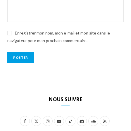
Enregistrer mon nom, mon e-mail et mon site dans le
navigateur pour mon prochain commentaire.
NOUS SUIVRE
F
X
I
Y
T
D
S
R
a
(
n
o
i
i
o
S