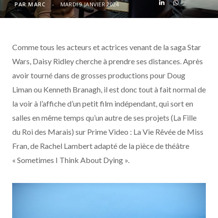
o
t
r
e
d
l
PAR
MARC
MARDI 9 JANVIER 2024
k
e
a
o
Comme tous les acteurs et actrices venant de la saga Star
r
m
u
Wars, Daisy Ridley cherche à prendre ses distances. Après
)
d
avoir tourné dans de grosses productions pour Doug
Liman ou Kenneth Branagh, il est donc tout à fait normal de
la voir à l’affiche d’un petit film indépendant, qui sort en
salles en même temps qu’un autre de ses projets (La Fille
du Roi des Marais) sur Prime Video : La Vie Rêvée de Miss
Fran, de Rachel Lambert adapté de la pièce de théâtre
« Sometimes I Think About Dying ».