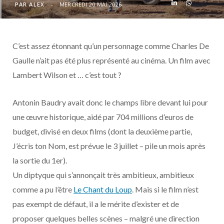
o
t
r
e
d
l
PAR
ALEX
MERCREDI 20 MAI 2026
k
e
a
o
C’est assez étonnant qu’un personnage comme Charles De
r
m
u
Gaulle n’ait pas été plus représenté au cinéma. Un film avec
Lambert Wilson et … c’est tout ?
)
d
Antonin Baudry avait donc le champs libre devant lui pour
une œuvre historique, aidé par 704 millions d’euros de
budget, divisé en deux films (dont la deuxième partie,
J’écris ton Nom, est prévue le 3 juillet – pile un mois après
la sortie du 1er).
Un diptyque qui s’annonçait très ambitieux, ambitieux
comme a pu l’être
Le Chant du Loup
. Mais si le film n’est
pas exempt de défaut, il a le mérite d’exister et de
proposer quelques belles scènes – malgré une direction