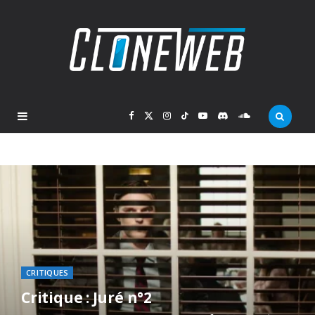
F
X
I
T
Y
D
S
a
(
n
i
o
i
o
c
T
s
k
u
s
u
e
w
t
T
T
c
n
b
i
a
o
u
o
d
CRITIQUES
o
t
g
k
b
r
C
Critique : Juré n°2