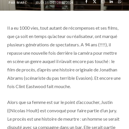
o
t
r
e
d
l
PAR
MARC
JEUDI 31 OCTOBRE 2024
k
e
a
o
Il a eu 1000 vies, tout autant de récompenses et ses films,
r
m
u
que ça soit en temps qu’acteur ou réalisateur, ont marqué
)
d
plusieurs générations de spectateurs. A 94 ans (!!!!), il
repasse une nouvelle fois derrière la caméra pour mettre
en scène un genre auquel il n’avait encore pas touché : le
film de procès, d’après une histoire originale de Jonathan
Abrams (scénariste du pas terrible Evasion). Et encore une
fois Clint Eastwood fait mouche.
Alors que sa femme est sur le point d’accoucher, Justin
((Nicolas Hoult) est convoqué pour faire partie d’un jury.
Le procès est une histoire de meurtre : un homme se serait
disputé avec sa compagne dans un bar. Elle serait partie