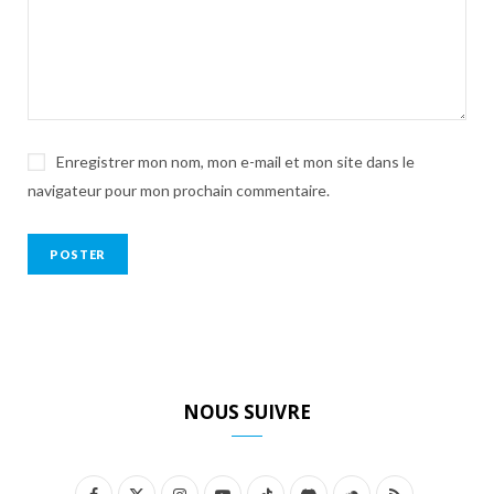
Enregistrer mon nom, mon e-mail et mon site dans le
navigateur pour mon prochain commentaire.
NOUS SUIVRE
F
X
I
Y
T
D
S
R