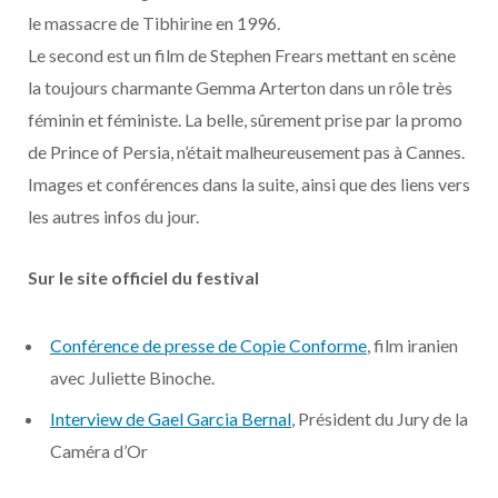
o
t
r
e
d
l
le massacre de Tibhirine en 1996.
Le second est un film de Stephen Frears mettant en scène
k
e
a
o
la toujours charmante Gemma Arterton dans un rôle très
r
m
u
féminin et féministe. La belle, sûrement prise par la promo
de Prince of Persia, n’était malheureusement pas à Cannes.
)
d
Images et conférences dans la suite, ainsi que des liens vers
les autres infos du jour.
Sur le site officiel du festival
Conférence de presse de Copie Conforme
, film iranien
avec Juliette Binoche.
Interview de Gael Garcia Bernal
, Président du Jury de la
Caméra d’Or