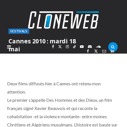
FESTIVALS
Cannes 2010 : mardi 18
F
X
I
T
Y
D
S
mai
PAR
MARC
MERCREDI 19 MAI 2010
a
(
n
i
o
i
o
c
T
s
k
u
s
u
Deux films diffusés hier à Cannes ont retenu mon
e
w
t
T
T
c
n
attention.
Le premier s’appelle Des Hommes et des Dieux, un film
b
i
a
o
u
o
d
français signé Xavier Beauvois et qui raconte la
o
t
g
k
b
r
C
cohabitation -et la violence montante- entre moines
Chrétiens et Algériens musulmans. L’histoire est basée sur