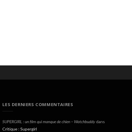
LES DERNIERS COMMENTAIRES
SUPERGIRL : un film qui manque de chien – Watchbuddy
dans
Critique : Supergirl