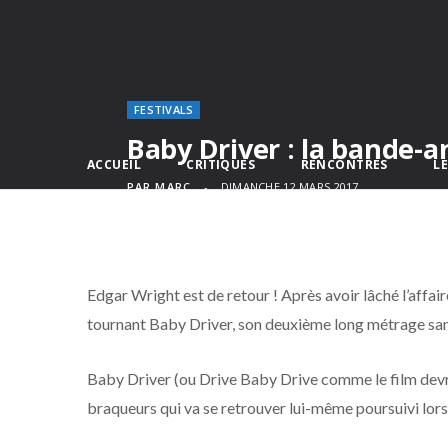
FESTIVALS
Baby Driver : la bande-
ACCUEIL
CRITIQUES
RENCONTRES
L
PAR
MARC
DIMANCHE 12 MARS 2017
Edgar Wright est de retour ! Après avoir lâché l’affai
tournant Baby Driver, son deuxième long métrage san
Baby Driver (ou Drive Baby Drive comme le film devrai
braqueurs qui va se retrouver lui-même poursuivi lors