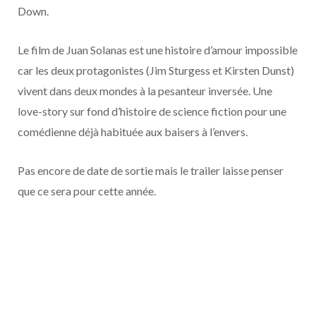
o
t
r
e
d
l
Down.
k
e
a
o
Le film de Juan Solanas est une histoire d’amour impossible
car les deux protagonistes (Jim Sturgess et Kirsten Dunst)
r
m
u
vivent dans deux mondes à la pesanteur inversée. Une
)
d
love-story sur fond d’histoire de science fiction pour une
comédienne déjà habituée aux baisers à l’envers.
Pas encore de date de sortie mais le trailer laisse penser
que ce sera pour cette année.