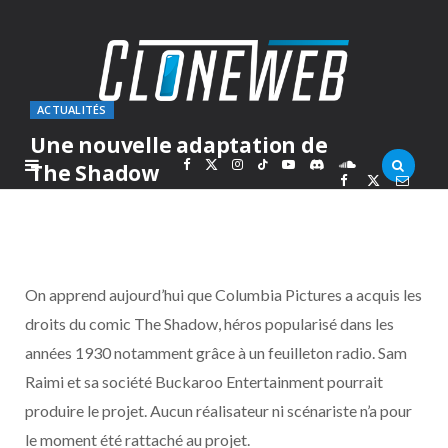
ACTUALITÉS
Une nouvelle adaptation de
F
X
I
T
Y
D
S
The Shadow
PAR
MARCOLAS
LUNDI 11 DÉCEMBRE 2006
a
(
n
i
o
i
o
c
T
s
k
u
s
u
On apprend aujourd’hui que Columbia Pictures a acquis les
e
w
t
T
T
c
n
droits du comic The Shadow, héros popularisé dans les
années 1930 notamment grâce à un feuilleton radio. Sam
b
i
a
o
u
o
d
Raimi et sa société Buckaroo Entertainment pourrait
o
t
g
k
b
r
C
produire le projet. Aucun réalisateur ni scénariste n’a pour
le moment été rattaché au projet.