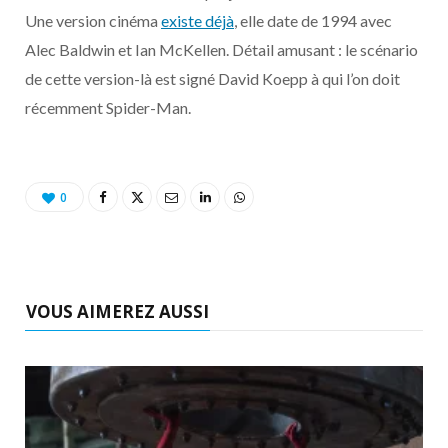
o
t
r
e
d
l
Une version cinéma
existe déjà
, elle date de 1994 avec
Alec Baldwin et Ian McKellen. Détail amusant : le scénario
k
e
a
o
de cette version-là est signé David Koepp à qui l’on doit
r
m
u
récemment Spider-Man.
)
d
0
VOUS AIMEREZ AUSSI