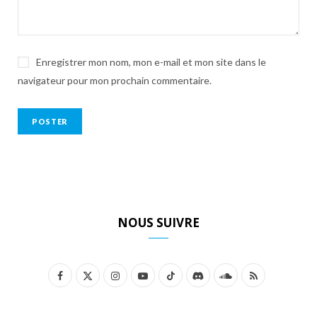
Enregistrer mon nom, mon e-mail et mon site dans le
navigateur pour mon prochain commentaire.
NOUS SUIVRE
F
X
I
Y
T
D
S
R
a
(
n
o
i
i
o
S