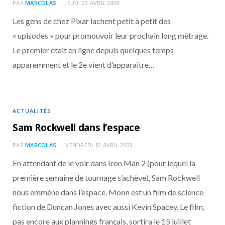
o
t
r
e
d
l
PAR
MARCOLAS
JEUDI 23 AVRIL 2009
Les gens de chez Pixar lachent petit à petit des
k
e
a
o
« upisodes » pour promouvoir leur prochain long métrage.
Le premier était en ligne depuis quelques temps
r
m
u
apparemment et le 2e vient d’apparaitre…
)
d
ACTUALITÉS
Sam Rockwell dans l’espace
PAR
MARCOLAS
VENDREDI 10 AVRIL 2009
En attendant de le voir dans Iron Man 2 (pour lequel la
première semaine de tournage s’achève), Sam Rockwell
nous emmène dans l’espace. Moon est un film de science
fiction de Duncan Jones avec aussi Kevin Spacey. Le film,
pas encore aux plannings français, sortira le 15 juillet