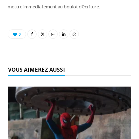
o
t
r
e
d
l
mettre immédiatement au boulot d’écriture.
k
e
a
o
r
m
u
0
)
d
VOUS AIMEREZ AUSSI