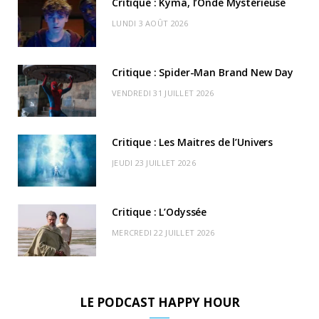
Critique : Kyma, l’Onde Mystérieuse
o
t
g
b
k
r
C
LUNDI 3 AOÛT 2026
o
t
r
e
d
l
k
e
a
o
Critique : Spider-Man Brand New Day
r
m
u
VENDREDI 31 JUILLET 2026
)
d
Critique : Les Maitres de l’Univers
JEUDI 23 JUILLET 2026
Critique : L’Odyssée
MERCREDI 22 JUILLET 2026
LE PODCAST HAPPY HOUR