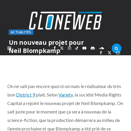
ACTUALITÉS
Un nouveau projet pour
F
X
I
T
Y
D
S
Neil Blompkamp
PAR
MARC
VENDREDI 23 OCTOBRE 2009
a
(
n
i
o
i
o
c
T
s
k
u
s
u
On ne sait pas encore quoi ni où mais le réalisateur du très
e
w
t
T
T
c
n
bon
District 9
plait. Selon
Variety
, la société Media Rights
Capital a rejoint le nouveau projet de Neil Blompkamp. On
b
i
a
o
u
o
d
sait juste pour le moment que ça sera à nouveau de la
o
t
g
k
b
r
C
science-fiction, que la production démarrera au milieu de
l’année prochaine et que Blompkamp a été prié de se