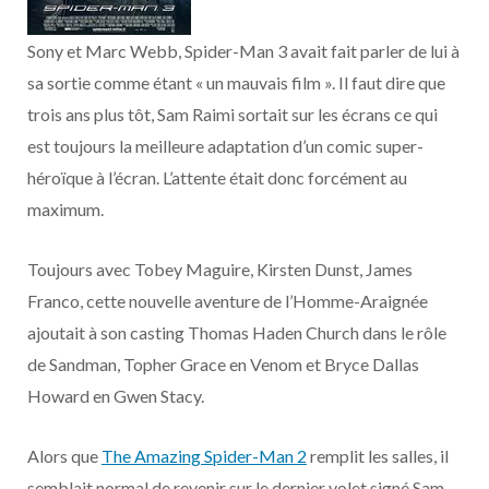
o
t
r
e
d
l
Sony et Marc Webb, Spider-Man 3 avait fait parler de lui à
k
e
a
o
sa sortie comme étant « un mauvais film ». Il faut dire que
r
m
u
trois ans plus tôt, Sam Raimi sortait sur les écrans ce qui
est toujours la meilleure adaptation d’un comic super-
)
d
héroïque à l’écran. L’attente était donc forcément au
maximum.
Toujours avec Tobey Maguire, Kirsten Dunst, James
Franco, cette nouvelle aventure de l’Homme-Araignée
ajoutait à son casting Thomas Haden Church dans le rôle
de Sandman, Topher Grace en Venom et Bryce Dallas
Howard en Gwen Stacy.
Alors que
The Amazing Spider-Man 2
remplit les salles, il
semblait normal de revenir sur le dernier volet signé Sam