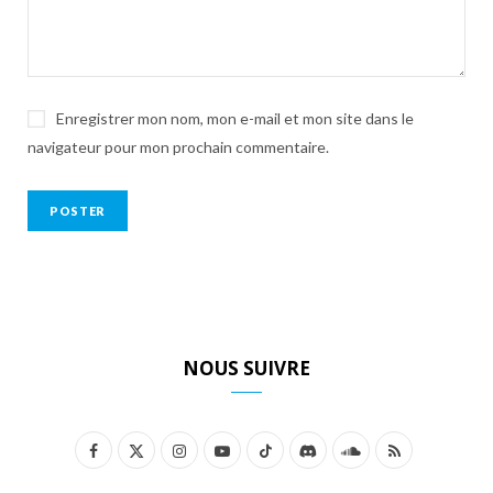
Enregistrer mon nom, mon e-mail et mon site dans le
navigateur pour mon prochain commentaire.
NOUS SUIVRE
F
X
I
Y
T
D
S
R
a
(
n
o
i
i
o
S