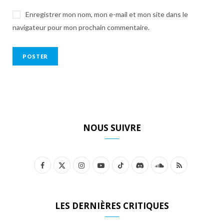
Enregistrer mon nom, mon e-mail et mon site dans le
navigateur pour mon prochain commentaire.
NOUS SUIVRE
F
X
I
Y
T
D
S
R
a
(
n
o
i
i
o
S
c
T
s
u
k
s
u
S
LES DERNIÈRES CRITIQUES
e
w
t
T
T
c
n