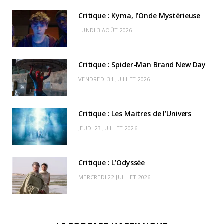
b
i
a
u
o
o
d
Critique : Kyma, l’Onde Mystérieuse
o
t
g
b
k
r
C
LUNDI 3 AOÛT 2026
o
t
r
e
d
l
k
e
a
o
Critique : Spider-Man Brand New Day
r
m
u
VENDREDI 31 JUILLET 2026
)
d
Critique : Les Maitres de l’Univers
JEUDI 23 JUILLET 2026
Critique : L’Odyssée
MERCREDI 22 JUILLET 2026