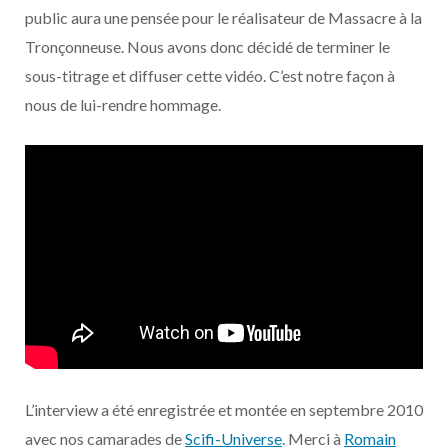
o
t
r
e
d
l
public aura une pensée pour le réalisateur de Massacre à la
Tronçonneuse. Nous avons donc décidé de terminer le
k
e
a
o
sous-titrage et diffuser cette vidéo. C’est notre façon à
r
m
u
nous de lui-rendre hommage.
)
d
L’interview a été enregistrée et montée en septembre 2010
avec nos camarades de
Scifi-Universe
. Merci à
Romain