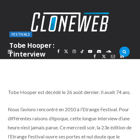
FESTIVALS
Tobe Hooper :
F
X
I
T
Y
D
S
l’interview
PAR
MARC
MERCREDI 6 SEPTEMBRE 2017
a
(
n
i
o
i
o
c
T
s
k
u
s
u
Tobe Hooper est décédé le 26 août dernier. Il avait 74 ans.
e
w
t
T
T
c
n
Nous l’avions rencontré en 2010 à l’Etrange Festival. Pour
b
i
a
o
u
o
d
différentes raisons d’époque, cette longue interview d’une
o
t
g
k
b
r
C
heure n’est jamais parue. Ce mercredi soir, la 23e édition de
l’Etrange Festival ouvre ses portes et nul doute que le