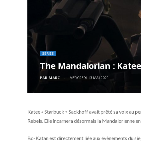
SÉRIES
The Mandalorian : Katee
PAR
MARC
MERCREDI 13 MAI 2020
Katee « Starbuck » Sackhoff avait prêté sa voix au p
Rebels. Elle incarnera désormais la Mandalorienne en 
Bo-Katan est directement liée aux évènements du sièg