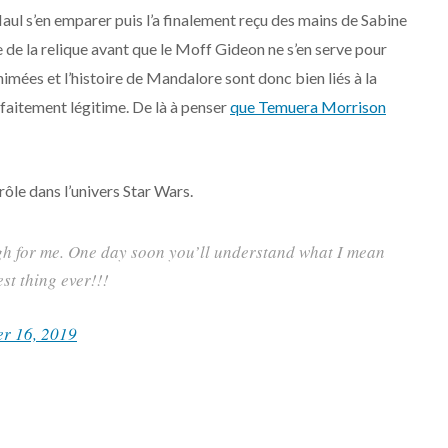
 Maul s’en emparer puis l’a finalement reçu des mains de Sabine
lle de la relique avant que le Moff Gideon ne s’en serve pour
imées et l’histoire de Mandalore sont donc bien liés à la
faitement légitime. De là à penser
que Temuera Morrison
ôle dans l’univers Star Wars.
gh for me. One day soon you’ll understand what I mean
est thing ever!!!
r 16, 2019