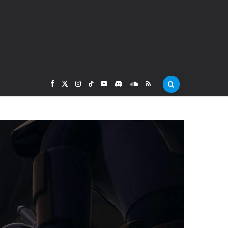
F
X
I
T
Y
D
S
R
a
(
n
i
o
i
o
S
c
T
s
k
u
s
u
S
e
w
t
T
T
c
n
b
i
a
o
u
o
d
o
t
g
k
b
r
C