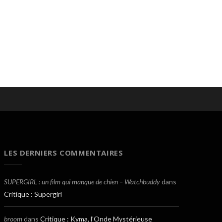
LES DERNIERS COMMENTAIRES
SUPERGIRL : un film qui manque de chien – Watchbuddy
dans
Critique : Supergirl
broom
dans
Critique : Kyma, l’Onde Mystérieuse