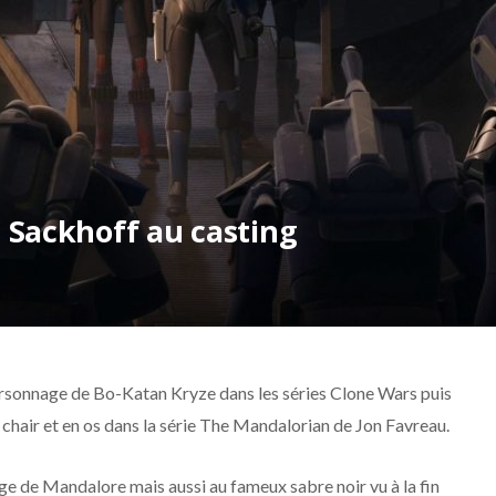
 Sackhoff au casting
ersonnage de Bo-Katan Kryze dans les séries Clone Wars puis
chair et en os dans la série The Mandalorian de Jon Favreau.
e de Mandalore mais aussi au fameux sabre noir vu à la fin