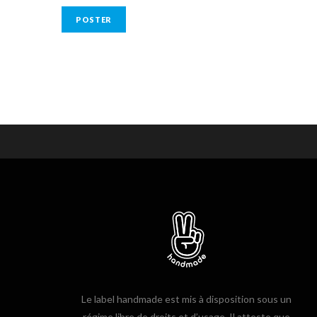
Le label handmade est mis à disposition sous un
régime libre de droits et d’usage. Il atteste que