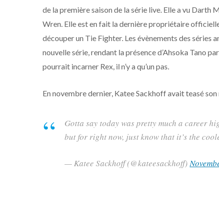
de la première saison de la série live. Elle a vu Darth
Wren. Elle est en fait la dernière propriétaire officie
découper un Tie Fighter. Les évènements des séries an
nouvelle série, rendant la présence d’Ahsoka Tano par
pourrait incarner Rex, il n’y a qu’un pas.
En novembre dernier, Katee Sackhoff avait teasé son r
Gotta say today was pretty much a career hi
but for right now, just know that it’s the cool
— Katee Sackhoff (@kateesackhoff)
Novembe