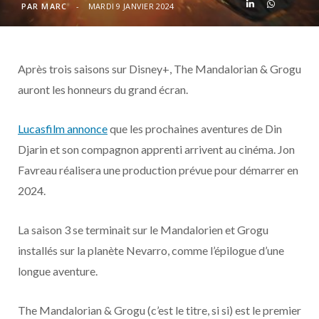
o
t
r
e
d
l
PAR
MARC
MARDI 9 JANVIER 2024
k
e
a
o
Après trois saisons sur Disney+, The Mandalorian & Grogu
r
m
u
auront les honneurs du grand écran.
)
d
Lucasfilm annonce
que les prochaines aventures de Din
Djarin et son compagnon apprenti arrivent au cinéma. Jon
Favreau réalisera une production prévue pour démarrer en
2024.
La saison 3 se terminait sur le Mandalorien et Grogu
installés sur la planète Nevarro, comme l’épilogue d’une
longue aventure.
The Mandalorian & Grogu (c’est le titre, si si) est le premier