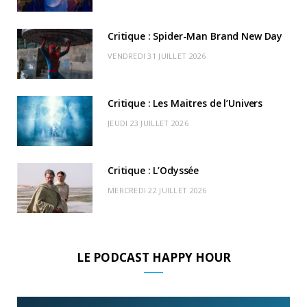
o
t
r
e
d
l
k
e
a
o
Critique : Spider-Man Brand New Day
r
m
u
VENDREDI 31 JUILLET 2026
)
d
Critique : Les Maitres de l’Univers
JEUDI 23 JUILLET 2026
Critique : L’Odyssée
MERCREDI 22 JUILLET 2026
LE PODCAST HAPPY HOUR