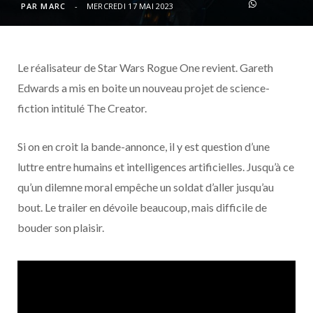
o
t
r
e
d
l
PAR
MARC
MERCREDI 17 MAI 2023
k
e
a
o
Le réalisateur de Star Wars Rogue One revient. Gareth
r
m
u
Edwards a mis en boite un nouveau projet de science-
)
d
fiction intitulé The Creator.
Si on en croit la bande-annonce, il y est question d’une
luttre entre humains et intelligences artificielles. Jusqu’à ce
qu’un dilemne moral empêche un soldat d’aller jusqu’au
bout. Le trailer en dévoile beaucoup, mais difficile de
bouder son plaisir.