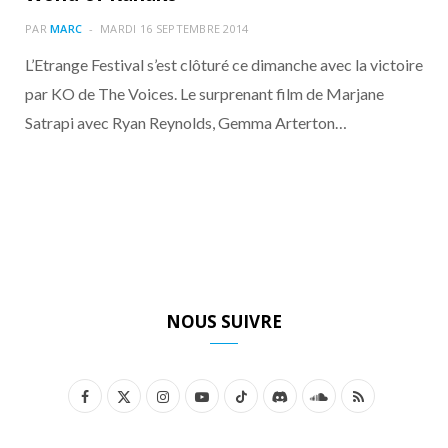
o
t
r
e
d
l
PAR
MARC
MARDI 16 SEPTEMBRE 2014
k
e
a
o
L’Etrange Festival s’est clôturé ce dimanche avec la victoire
par KO de The Voices. Le surprenant film de Marjane
r
m
u
Satrapi avec Ryan Reynolds, Gemma Arterton…
)
d
NOUS SUIVRE
F
X
I
Y
T
D
S
R
a
(
n
o
i
i
o
S