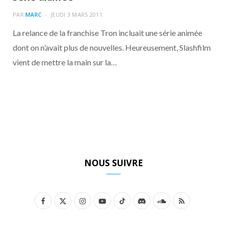
o
t
r
e
d
l
PAR
MARC
JEUDI 3 MARS 2011
k
e
a
o
La relance de la franchise Tron incluait une série animée
dont on n’avait plus de nouvelles. Heureusement, Slashfilm
r
m
u
vient de mettre la main sur la…
)
d
NOUS SUIVRE
F
X
I
Y
T
D
S
R
a
(
n
o
i
i
o
S