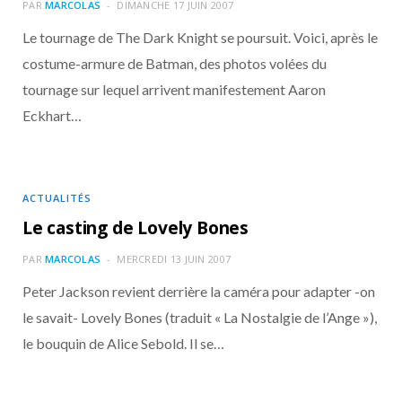
o
t
r
e
d
l
PAR
MARCOLAS
DIMANCHE 17 JUIN 2007
Le tournage de The Dark Knight se poursuit. Voici, après le
k
e
a
o
costume-armure de Batman, des photos volées du
tournage sur lequel arrivent manifestement Aaron
r
m
u
Eckhart…
)
d
ACTUALITÉS
Le casting de Lovely Bones
PAR
MARCOLAS
MERCREDI 13 JUIN 2007
Peter Jackson revient derrière la caméra pour adapter -on
le savait- Lovely Bones (traduit « La Nostalgie de l’Ange »),
le bouquin de Alice Sebold. Il se…