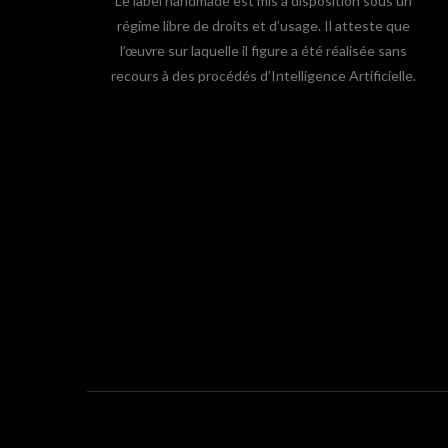
Le label handmade est mis à disposition sous un
régime libre de droits et d’usage. Il atteste que
l’œuvre sur laquelle il figure a été réalisée sans
recours à des procédés d’Intelligence Artificielle.