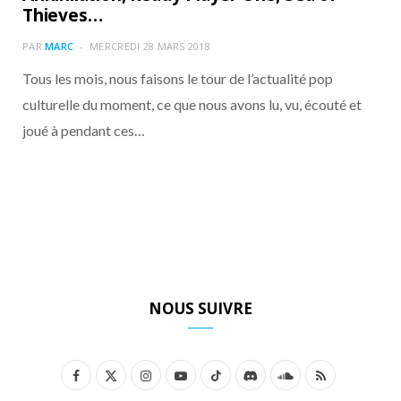
o
t
r
e
d
l
Thieves…
PAR
MARC
MERCREDI 28 MARS 2018
k
e
a
o
Tous les mois, nous faisons le tour de l’actualité pop
r
m
u
culturelle du moment, ce que nous avons lu, vu, écouté et
joué à pendant ces…
)
d
NOUS SUIVRE
F
X
I
Y
T
D
S
R