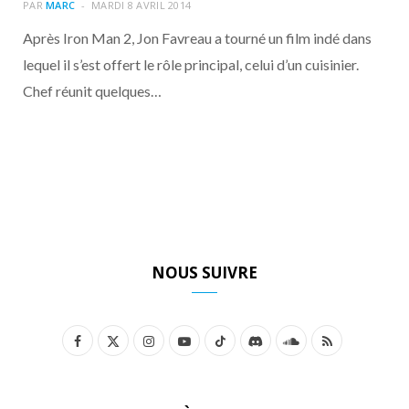
o
t
r
e
d
l
PAR
MARC
MARDI 8 AVRIL 2014
Après Iron Man 2, Jon Favreau a tourné un film indé dans
k
e
a
o
lequel il s’est offert le rôle principal, celui d’un cuisinier.
Chef réunit quelques…
r
m
u
)
d
NOUS SUIVRE
F
X
I
Y
T
D
S
R
a
(
n
o
i
i
o
S
c
T
s
u
k
s
u
S