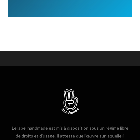
Le label handmade est mis à disposition sous un régime libre
de droits et d’usage. Il atteste que l’œuvre sur laquelle il