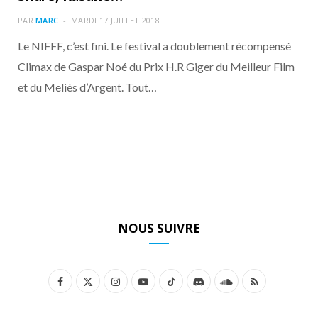
o
t
r
e
d
l
PAR
MARC
MARDI 17 JUILLET 2018
k
e
a
o
Le NIFFF, c’est fini. Le festival a doublement récompensé
Climax de Gaspar Noé du Prix H.R Giger du Meilleur Film
r
m
u
et du Meliès d’Argent. Tout…
)
d
NOUS SUIVRE
F
X
I
Y
T
D
S
R
a
(
n
o
i
i
o
S