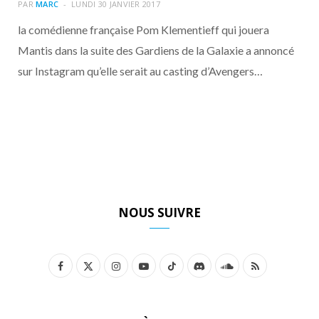
o
t
r
e
d
l
PAR
MARC
LUNDI 30 JANVIER 2017
la comédienne française Pom Klementieff qui jouera
k
e
a
o
Mantis dans la suite des Gardiens de la Galaxie a annoncé
sur Instagram qu’elle serait au casting d’Avengers…
r
m
u
)
d
NOUS SUIVRE
F
X
I
Y
T
D
S
R
a
(
n
o
i
i
o
S
c
T
s
u
k
s
u
S