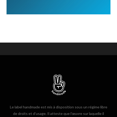
Le label handmade est mis à disposition sous un régime libre
de droits et d’usage. Il atteste que l’œuvre sur laquelle il