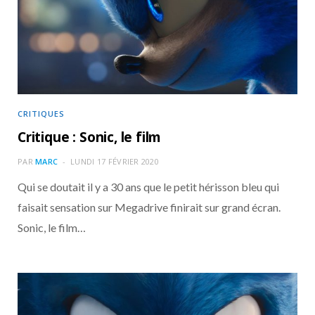
o
t
r
e
d
l
k
e
a
o
r
m
u
)
d
CRITIQUES
Critique : Sonic, le film
PAR
MARC
LUNDI 17 FÉVRIER 2020
Qui se doutait il y a 30 ans que le petit hérisson bleu qui
faisait sensation sur Megadrive finirait sur grand écran.
Sonic, le film…