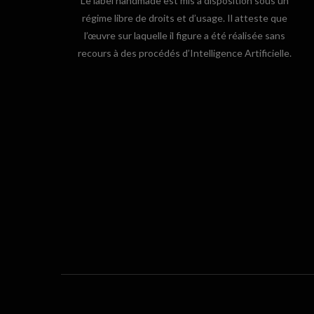
Le label handmade est mis à disposition sous un
régime libre de droits et d’usage. Il atteste que
l’œuvre sur laquelle il figure a été réalisée sans
recours à des procédés d’Intelligence Artificielle.