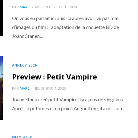
PAR
MARC
MERCREDI 26 AOÛT 2020
On vous en parlait ici puis ici après avoir vu pas mal
d’images du film : l’adaptation de la chouette BD de
Joann Sfar en…
ANNECY 2026
Preview : Petit Vampire
PAR
MARC
JEUDI 18 JUIN 2020
Joann Sfar a créé petit Vampire il y a plus de vingt ans.
Après sept tomes et un prix à Angoulême, il a mis son…
FESTIVALS