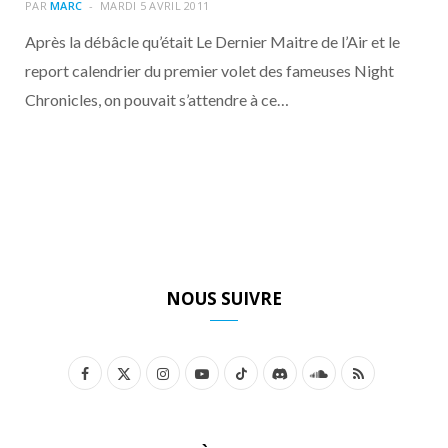
o
t
r
e
d
l
PAR
MARC
MARDI 5 AVRIL 2011
Après la débâcle qu’était Le Dernier Maitre de l’Air et le
k
e
a
o
report calendrier du premier volet des fameuses Night
Chronicles, on pouvait s’attendre à ce…
r
m
u
)
d
NOUS SUIVRE
F
X
I
Y
T
D
S
R
a
(
n
o
i
i
o
S
c
T
s
u
k
s
u
S