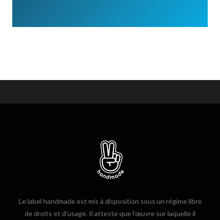
Le label handmade est mis à disposition sous un régime libre
de droits et d’usage. Il atteste que l’œuvre sur laquelle il