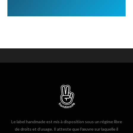
Le label handmade est mis à disposition sous un régime libre
de droits et d’usage. Il atteste que l’œuvre sur laquelle il