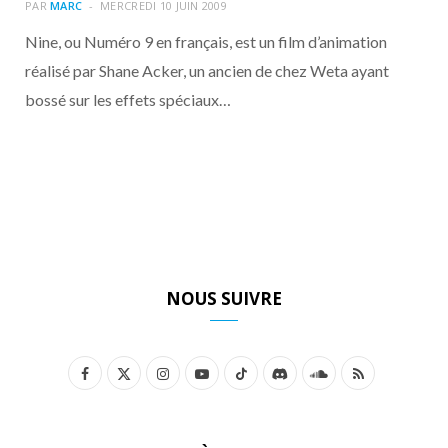
o
t
r
e
d
l
PAR
MARC
MERCREDI 10 JUIN 2009
Nine, ou Numéro 9 en français, est un film d’animation
k
e
a
o
réalisé par Shane Acker, un ancien de chez Weta ayant
bossé sur les effets spéciaux…
r
m
u
)
d
NOUS SUIVRE
F
X
I
Y
T
D
S
R
a
(
n
o
i
i
o
S
c
T
s
u
k
s
u
S