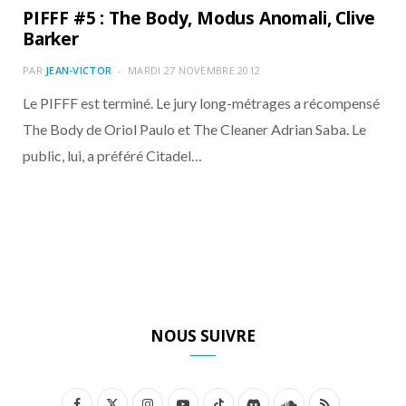
o
t
g
k
b
r
C
PIFFF #5 : The Body, Modus Anomali, Clive
Barker
o
t
r
e
d
l
PAR
JEAN-VICTOR
MARDI 27 NOVEMBRE 2012
k
e
a
o
Le PIFFF est terminé. Le jury long-métrages a récompensé
The Body de Oriol Paulo et The Cleaner Adrian Saba. Le
r
m
u
public, lui, a préféré Citadel…
)
d
NOUS SUIVRE
F
X
I
Y
T
D
S
R